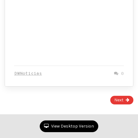
DMNoticias
0
Page
Next
1
of
141
View Desktop Version