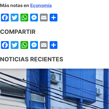
Más notas en
Economía
Facebook
Twitter
WhatsApp
Messenger
Email
Share
COMPARTIR
Facebook
Twitter
WhatsApp
Messenger
Email
Share
NOTICIAS RECIENTES