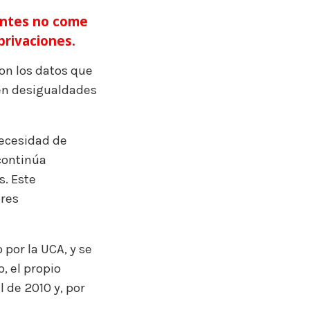
entes no come
privaciones.
con los datos que
nen desigualdades
necesidad de
 continúa
. Este
ores
 por la UCA, y se
, el propio
 de 2010 y, por