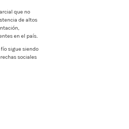
arcial que no
istencia de altos
entación,
ntes en el país.
afío sigue siendo
brechas sociales