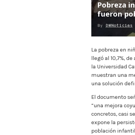
Pobreza in
fueron po
By
DMNoticias
La pobreza en niñ
llegó al 10,7%, d
la Universidad Ca
muestran una mej
una solución defi
El documento seña
“una mejora coyu
concretos, casi s
expone la persist
población infantil