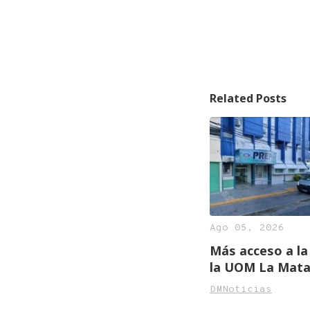
Related Posts
Ago 05, 2026
Más acceso a la
la UOM La Mat
elimina los cos
DMNoticias
para trabajado