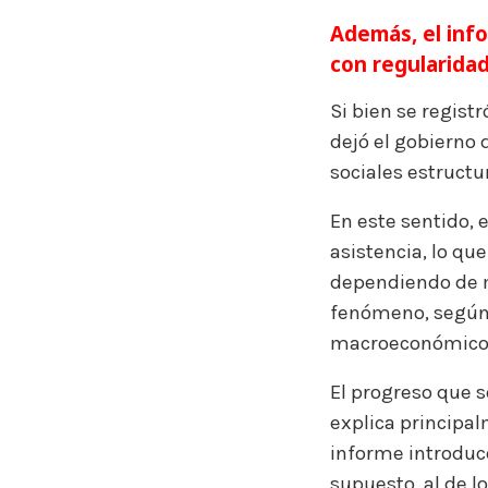
Además, el inf
con regularidad
Si bien se regist
dejó el gobierno
sociales estructu
En este sentido, 
asistencia, lo qu
dependiendo de m
fenómeno, según e
macroeconómico
El progreso que s
explica principal
informe introduce
supuesto, al de l