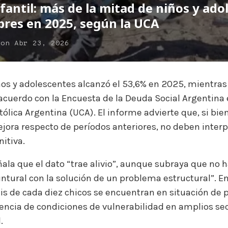
fantil: más de la mitad de niños y ado
bres en 2025, según la UCA
on
Abr 23, 2026
os y adolescentes alcanzó el 53,6% en 2025, mientras
e acuerdo con la Encuesta de la Deuda Social Argentina
tólica Argentina (UCA). El informe advierte que, si bie
ora respecto de períodos anteriores, no deben inter
nitiva.
la que el dato “trae alivio”, aunque subraya que no 
ntural con la solución de un problema estructural”. E
eis de cada diez chicos se encuentran en situación de 
encia de condiciones de vulnerabilidad en amplios sec
.