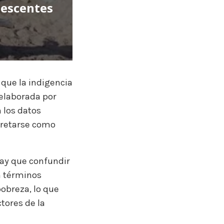
lescentes
 que la indigencia
 elaborada por
n los datos
pretarse como
hay que confundir
n términos
pobreza, lo que
tores de la