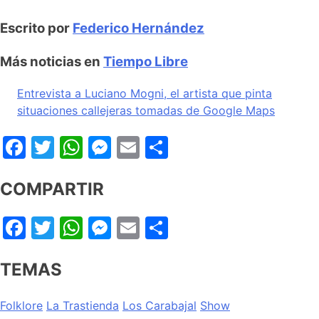
Escrito por
Federico Hernández
Más noticias en
Tiempo Libre
Entrevista a Luciano Mogni, el artista que pinta
situaciones callejeras tomadas de Google Maps
Facebook
Twitter
WhatsApp
Messenger
Email
Share
COMPARTIR
Facebook
Twitter
WhatsApp
Messenger
Email
Share
TEMAS
Folklore
La Trastienda
Los Carabajal
Show