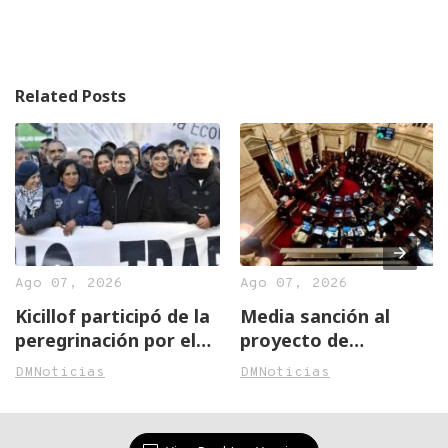
Related Posts
Ago 07, 2026
Ago 07, 2026
Kicillof participó de la
Media sanción al
peregrinación por el
proyecto de
Día de San Cayetano
inviolabilidad de la
DMNoticias
DMNoticias
propiedad privada:
qué cambios aprobó el
Senado y qué pasará