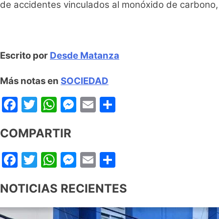
de accidentes vinculados al monóxido de carbono,
Anillo Digital
Escrito por
Desde Matanza
Más notas en
SOCIEDAD
Facebook
Twitter
WhatsApp
Messenger
Email
Share
COMPARTIR
Facebook
Twitter
WhatsApp
Messenger
Email
Share
NOTICIAS RECIENTES