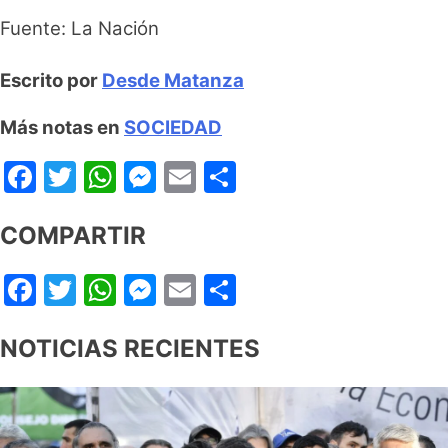
Fuente: La Nación
Escrito por
Desde Matanza
Más notas en
SOCIEDAD
Facebook
Twitter
WhatsApp
Messenger
Email
Share
COMPARTIR
Facebook
Twitter
WhatsApp
Messenger
Email
Share
NOTICIAS RECIENTES